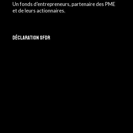
Un fonds d’entrepreneurs, partenaire des PME
et de leurs actionnaires.
Déclaration SFDR
Profinpar Equity Partners srl
275, chaussée de Nivelles
B-1420 Braine-l’Alleud
Profinpar Partners sarl
6, rue d’Arlon
L-8399 Windhof