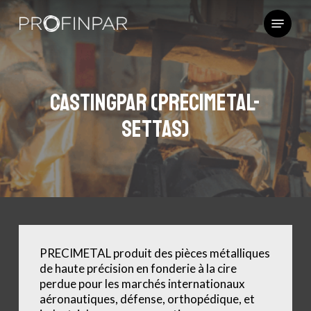
Skip
Menu
to
main
content
Castingpar (Precimetal-
Settas)
PRECIMETAL produit des pièces métalliques
de haute précision en fonderie à la cire
perdue pour les marchés internationaux
aéronautiques, défense, orthopédique, et