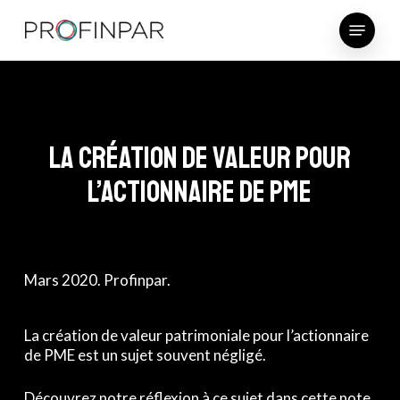
Skip
Menu
to
main
content
La création de valeur pour
l’actionnaire de PME
Mars 2020. Profinpar.
La création de valeur patrimoniale pour l’actionnaire
de PME est un sujet souvent négligé.
Découvrez notre réflexion à ce sujet dans cette note