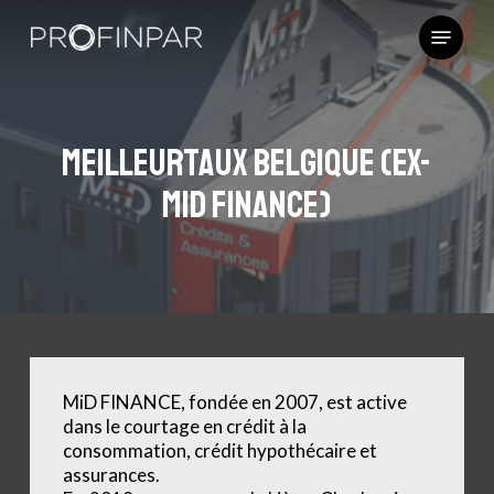
Skip
Menu
to
main
content
Meilleurtaux Belgique (ex-
MiD Finance)
MiD FINANCE, fondée en 2007, est active
dans le courtage en crédit à la
consommation, crédit hypothécaire et
assurances.