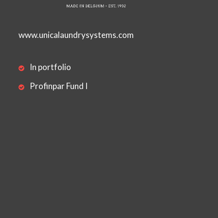
www.unicalaundrysystems.com
In portfolio
Profinpar Fund I