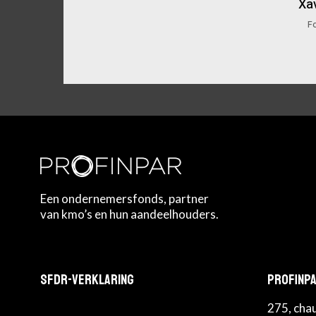
Xa
F
Een ondernemersfonds, partner
van kmo’s en hun aandeelhouders.
SFDR-Verklaring
Profinpa
275, cha