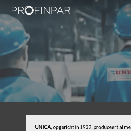
Skip
to
main
content
UNICA
, opgericht in 1932, produceert al me