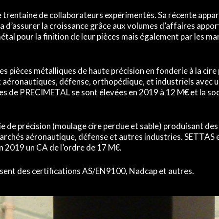
rentaine de collaborateurs expérimentés. Sa récente appa
a d’assurer la croissance grâce aux volumes d’affaires appor
tal pour la finition de leur pièces mais également par les ma
pièces métalliques de haute précision en fonderie à la cire
aéronautiques, défense, orthopédique, et industriels avec 
ntes de PRECIMETAL se sont élevées en 2019 à 12 M€ et la so
 de précision (moulage cire perdue et sable) produisant des 
archés aéronautique, défense et autres industries. SETTAS e
en 2019 un CA de l’ordre de 17 M€.
sent des certifications AS/EN9100, Nadcap et autres.