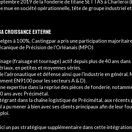
septembre 2019 de la fonderie de titane SETTAS à Charleroi (
mue en société opérationnelle, tête de groupe industriel et
sa croissance externe
belges à 100%, Castingpar a pris une participation majoritaire
écanique de Précision de l’Orléanais (MPO)
nage (fraisage et tournage) actif depuis plus de 40 ans dans 
riaux, en petites et moyennes séries.
e l’aéronautique et défense ainsi que l’industrie en général
amment EN9100 pour les secteurs A & D).
une expertise dans la reprise des pièces de fonderie, notamme
20 ans avec Précimétal.
tégrant dans la chaîne logistique de Précimétal, aux récents 
a pu mener à bien avec ses clients principaux afin de leur four
ploi.
 ici un pas stratégique supplémentaire dans cette intégration