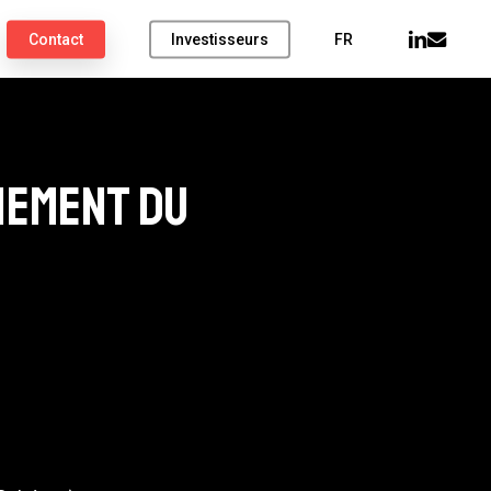
linkedin
email
Contact
Investisseurs
FR
iement du