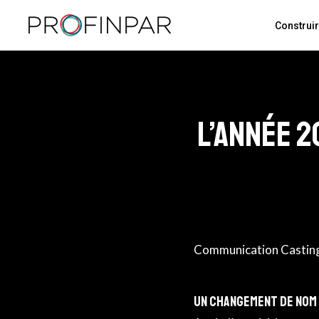
Skip
Construi
to
main
content
L’année 
Communication Casting
Un changement de nom